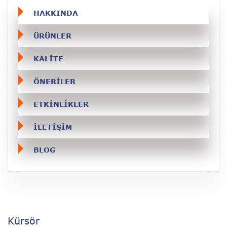
HAKKINDA
ÜRÜNLER
KALITE
ÖNERILER
ETKINLIKLER
İLETIŞIM
BLOG
Kürsör