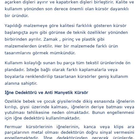
açarken dişleri ayırır ve kapatırken dişleri birleştirir. Kalite ve
kullanım yönünden son derece önemli olan kürsör dayanıklı
bir üründür.
Yapıldığı malzemeye göre kalitesi farklılık gösteren kürsör
başlangıçta aynı gibi görünse de teknik özellikler yönünden
birbirinden ayrılır. Zamak , pirinç ve plastik gibi
malzemelerden üretilir. Her bir malzemede farklı ürün
tasarımlarını görmek mümkündür.
Kullanım kolaylığı sunan bu parça tüm tekstil ürünlerinde ön
plandadır. İsteğe bağlı olarak farklı kaplamalarla veya
boyalarla renklendirilip tasarlanan kürsörler geniş kullanım
alanına sahiptir.
İğne Dedektörü ve Anti Manyetik Kürsör
Özelikle bebek ve çocuk giysilerinde dikiş esnasında iğnelerin
kırılıp, giysi üzerinde kalması, iğnelerin deriye batması veya
yutulması tehlikesine neden olmaktadır. Bunun engellenmesi
için iğne dedektörü kullanılmaktadır.
Fermuar kürsörlerinin iğnelerinin, kanca veya klips ara
parçalarının metal olması dedektörün doğru sinyal vermesini
engellemektedir. İğne dedektöründen geçecek ürünlerde,