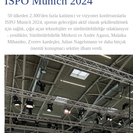
ISPO Munich 2024
50 ülkeden 2.300'den fazla katılımcı ve vizyoner konferanslarla
ISPO Munich 2024, sporun geleceğini aktif olarak şekillendirmek
için sağlık, çığır açan teknolojiler ve sürdürülebilirliğe odaklanıyor
- yenilikler, Sürdürülebilirlik Merkezi ve Andre Agassi, Malaika
Mihambo, Zverev kardeşler, Julian Nagelsmann ve daha birçok
önemli konuşmacı sektöre ilham verdi.