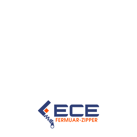
TR
EN
T3 KEMİK